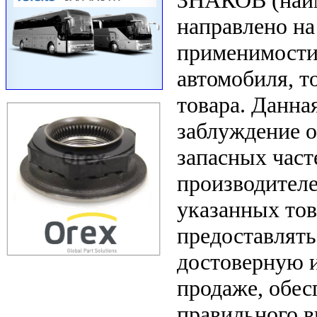
ЗНАКОВ (наим
направлено на
применимости 
автомобиля, т
товара. Данна
заблуждение о
запасных част
производителе
указанных тов
предоставлят
достоверную 
продаже, обе
правильного в