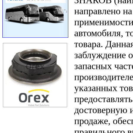
ЗНАКОВ (наим
направлено на
применимости 
автомобиля, т
товара. Данна
заблуждение о
запасных част
производителе
указанных тов
предоставлят
достоверную 
продаже, обе
правильного в