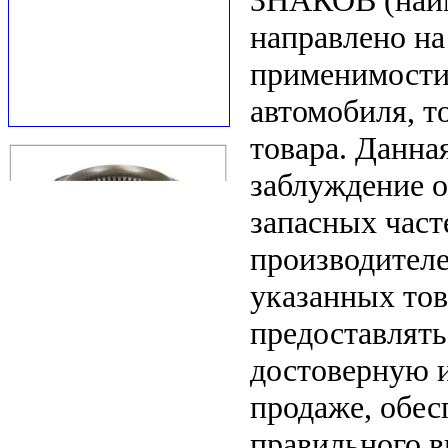
ЗНАКОВ (наим
направлено на
применимости 
автомобиля, т
товара. Данна
заблуждение о
запасных част
производителе
указанных тов
предоставлят
достоверную 
продаже, обе
правильного в