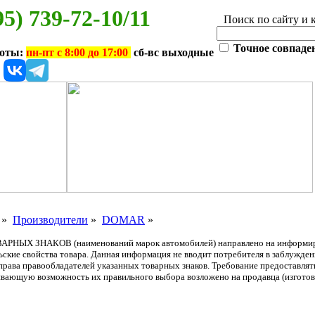
95) 739-72-10/11
Поиск по сайту и 
Точное совпаде
боты:
пн-пт с 8:00 до 17:00
сб-вс выходные
»
Производители
»
DOMAR
»
АРНЫХ ЗНАКОВ (наименований марок автомобилей) направлено на информиров
льские свойства товара. Данная информация не вводит потребителя в заблужде
т права правообладателей указанных товарных знаков. Требование предоставл
вающую возможность их правильного выбора возложено на продавца (изготови