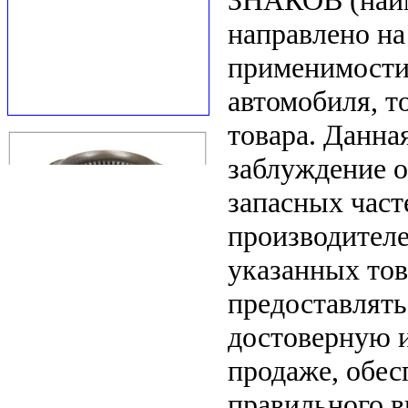
ЗНАКОВ (наим
направлено на
применимости 
автомобиля, т
товара. Данна
заблуждение о
запасных част
производителе
указанных тов
предоставлят
достоверную 
продаже, обе
правильного в