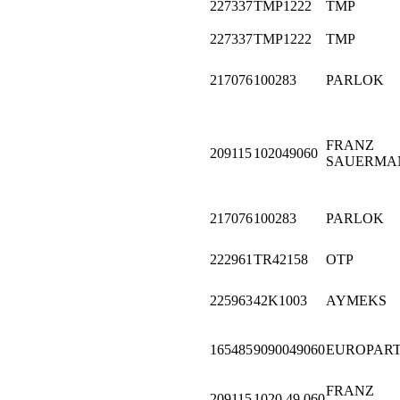
227337
TMP1222
TMP
227337
TMP1222
TMP
217076
100283
PARLOK
FRANZ
209115
102049060
SAUERMA
217076
100283
PARLOK
222961
TR42158
OTP
225963
42K1003
AYMEKS
165485
9090049060
EUROPAR
FRANZ
209115
1020 49 060