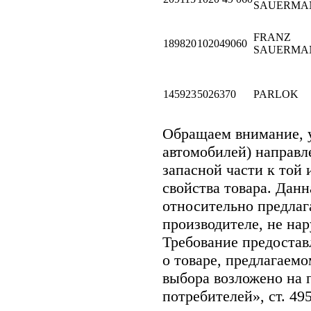
SAUERMA
FRANZ
189820
102049060
SAUERMA
145923
5026370
PARLOK
Обращаем внимание,
автомобилей) направ
запасной части к той 
свойства товара. Дан
относительно предлаг
производителе, не на
Требование предоста
о товаре, предлагаем
выбора возложено на 
потребителей», ст. 49