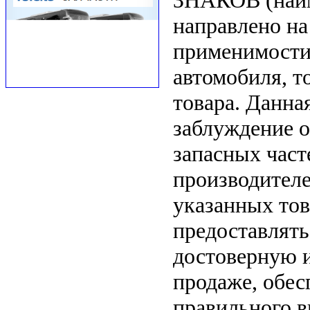
ЗНАКОВ (наим
направлено на
применимости 
автомобиля, т
товара. Данна
заблуждение о
запасных част
производителе
указанных тов
предоставлят
достоверную 
продаже, обе
правильного в