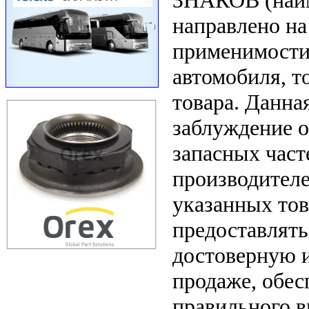
ЗНАКОВ (наим
направлено на
применимости 
автомобиля, т
товара. Данна
заблуждение о
запасных част
производителе
указанных тов
предоставлят
достоверную 
продаже, обе
правильного в