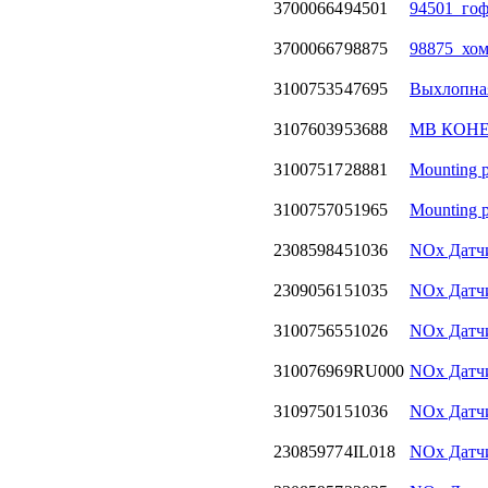
37000664
94501
94501_гоф
37000667
98875
98875_хом
31007535
47695
Bыхлопная
31076039
53688
MB КОНЕ
31007517
28881
Mounting p
31007570
51965
Mounting p
23085984
51036
NOx Датчи
23090561
51035
NOx Датчи
31007565
51026
NOx Датчи
31007696
9RU000
NOx Датчи
31097501
51036
NOx Датчи
23085977
4IL018
NOx Датч