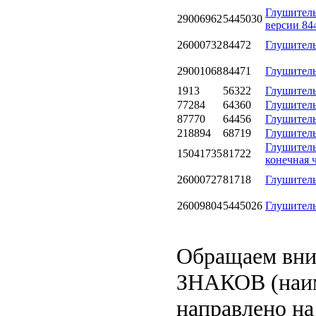
Глушитель
29006962
5445030
версии 84
26000732
84472
Глушител
29001068
84471
Глушитель
1913
56322
Глушитель
77284
64360
Глушитель
87770
64456
Глушитель
218894
68719
Глушитель
Глушител
15041735
81722
конечная 
26000727
81718
Глушитель
26009804
5445026
Глушитель
Обращаем вн
ЗНАКОВ (наим
направлено на