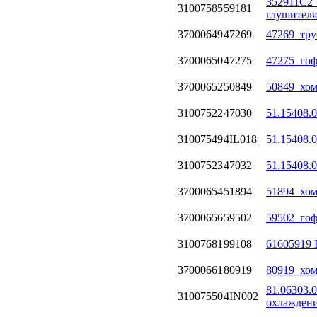
352911C2 
31007585
59181
глушителя (
37000649
47269
47269_тру
37000650
47275
47275_гоф
37000652
50849
50849_хом
31007522
47030
51.15408.
31007549
4IL018
51.15408.
31007523
47032
51.15408.
37000654
51894
51894_хом
37000656
59502
59502_гоф
31007681
99108
61605919 
37000661
80919
80919_хом
81.06303.
31007550
4IN002
охлажден