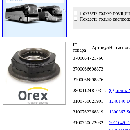
Показать только позиции
Показать только распрод
ID
Артикул
Наименов
товара
37000647
21766
37000666
98873
37000668
98876
28001124
81031D
$ Датчик
31007500
21901
1248140 
31007623
68819
1300367 
31007506
22032
2011649 D