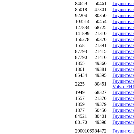
84659
50461
Глушител
85018
47301
Глушител
92204
80350
Глушител
103514
50454
Глушител
127834
68725
Глушител
141899
21310
Глушител
156278
50370
Глушител
1558
21391
Глушитель
87793
21415
Глушител
87790
21416
Глушител
1855
49366
Глушитель
1861
49381
Глушитель
85434
49395
Глушител
Глушитель
2225
80451
Volvo_FH
1949
68327
Глушитель 
1557
21370
Глушитель
1859
49379
Глушитель
1877
50450
Глушитель
84521
80401
Глушитель
88170
49398
Глушител
29001069
84472
Глушитель 