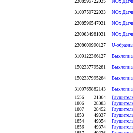
23085957
22035
NOx Датчи
31007507
22033
NOx Датчи
23085965
47031
NOx Датч
23008349
81031
NOx Датчи
23080009
90127
U-образны
31091223
66127
Выхлопная
15023377
95281
Выхлопная
15023379
95284
Выхлопная
31007658
82143
Выхлопна
1556
21364
Глушител
1806
28383
Глушител
1807
28452
Глушител
1853
49337
Глушител
1854
49354
Глушител
1856
49374
Глушител
1857
49376
Глушител