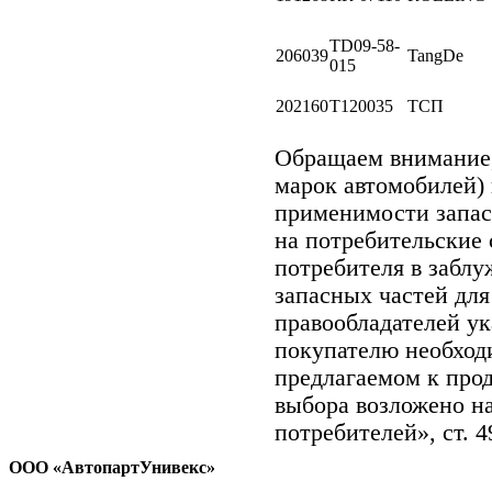
TD09-58-
206039
TangDe
015
202160
T120035
ТСП
Обращаем внимани
марок автомобилей)
применимости запасн
на потребительские 
потребителя в забл
запасных частей для
правообладателей ук
покупателю необход
предлагаемом к про
выбора возложено на
потребителей», ст. 
ООО «АвтопартУнивекс»