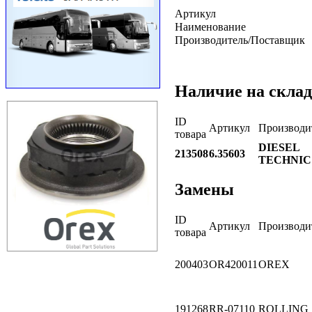
Артикул
Наименование
Производитель/Поставщик
Наличие на склад
ID
Артикул
Производи
товара
DIESEL
213508
6.35603
TECHNIC
Замены
ID
Артикул
Производи
товара
200403
OR420011
OREX
191268
RR-07110
ROLLING