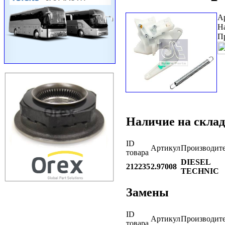
А
Н
П
Наличие на склад
ID
Артикул
Производит
товара
DIESEL
212235
2.97008
TECHNIC
Замены
ID
Артикул
Производит
товара