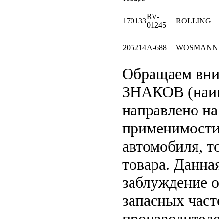
RV-
170133
ROLLING
01245
205214
A-688
WOSMANN
Обращаем вн
ЗНАКОВ (наим
направлено на
применимости 
автомобиля, т
товара. Данна
заблуждение о
запасных част
производителе