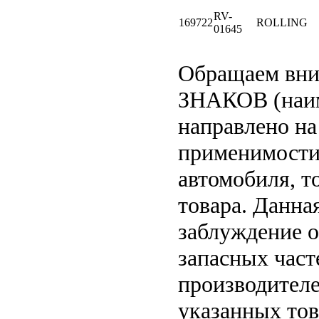
RV-
169722
ROLLING
01645
Обращаем вн
ЗНАКОВ (наим
направлено на
применимости 
автомобиля, т
товара. Данна
заблуждение о
запасных част
производителе
указанных тов