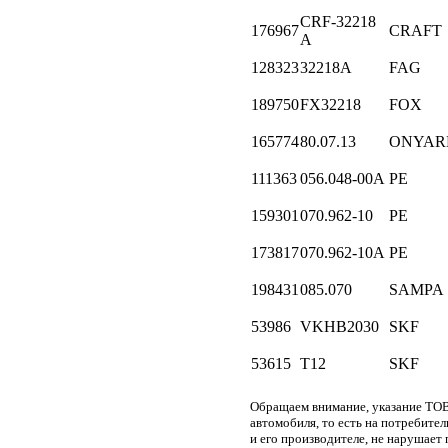
CRF-32218
176967
CRAFT
A
128323
32218A
FAG
189750
FX32218
FOX
165774
80.07.13
ONYAR
111363
056.048-00A
PE
159301
070.962-10
PE
173817
070.962-10A
PE
198431
085.070
SAMPA
53986
VKHB2030
SKF
53615
T12
SKF
Обращаем внимание, указание ТОВ
автомобиля, то есть на потребите
и его производителе, не нарушае