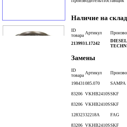
Производитель/Поставщик
Наличие на склад
ID
Артикул
Произво
товара
DIESEL
213993
1.17242
TECHN
Замены
ID
Артикул
Произво
товара
198431
085.070
SAMPA
83206
VKHB2410S
SKF
83206
VKHB2410S
SKF
128323
32218A
FAG
83206
VKHB2410S
SKF