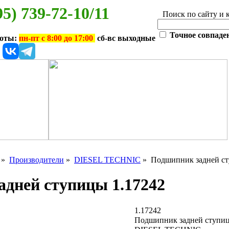
95) 739-72-10/11
Поиск по сайту и 
Точное совпаде
боты:
пн-пт с 8:00 до 17:00
сб-вс выходные
»
Производители
»
DIESEL TECHNIC
» Подшипник задней ст
дней ступицы 1.17242
1.17242
Подшипник задней ступиц