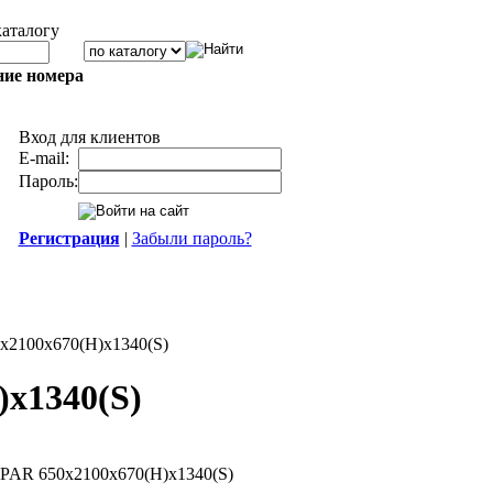
каталогу
ние номера
Вход для клиентов
E-mail:
Пароль:
Регистрация
|
Забыли пароль?
х2100х670(H)х1340(S)
х1340(S)
PAR 650х2100х670(H)х1340(S)