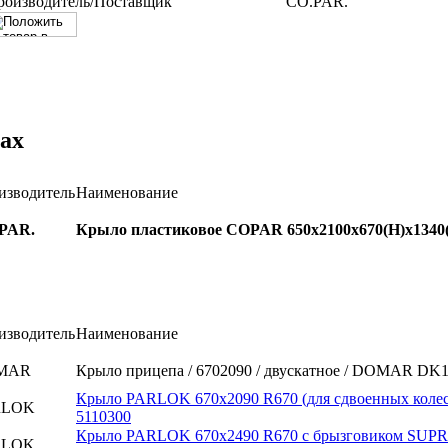
роизводитель/Поставщик
CO.PAR.
ах
изводитель
Наименование
PAR.
Крыло пластиковое COPAR 650х2100х670(H)х1340(
изводитель
Наименование
MAR
Крыло прицепа / 6702090 / двускатное / DOMAR DK
Крыло PARLOK 670x2090 R670 (для сдвоенных колес
RLOK
5110300
Крыло PARLOK 670x2490 R670 с брызговиком SUP
RLOK