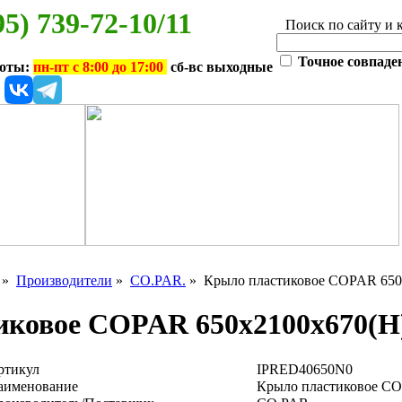
95) 739-72-10/11
Поиск по сайту и 
Точное совпаде
боты:
пн-пт с 8:00 до 17:00
сб-вс выходные
»
Производители
»
CO.PAR.
» Крыло пластиковое COPAR 650
ковое COPAR 650х2100х670(H)
ртикул
IPRED40650N0
аименование
Крыло пластиковое CO