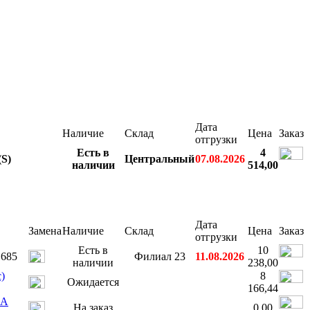
Дата
Наличие
Склад
Цена
Заказ
отгрузки
Есть в
4
S)
Центральный
07.08.2026
наличии
514,00
Дата
Замена
Наличие
Склад
Цена
Заказ
отгрузки
Есть в
10
1685
Филиал 23
11.08.2026
наличии
238,00
)
8
Ожидается
166,44
RA
На заказ
0,00