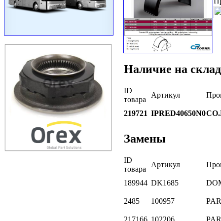
П
Наличие на склад
ID
Артикул
Про
товара
219721
IPRED40650N0
CO.
Замены
ID
Артикул
Про
товара
189944
DK1685
DO
2485
100957
PA
217166
102206
PA