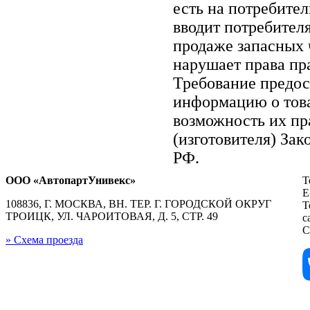
есть на потребите
вводит потребител
продаже запасных ч
нарушает права пр
Требование предос
информацию о тов
возможность их пр
(изготовителя) Зак
РФ.
ООО «АвтопартУнивекс»
Т
E
108836, Г. МОСКВА, ВН. ТЕР. Г. ГОРОДСКОЙ ОКРУГ
Т
ТРОИЦК, УЛ. ЧАРОИТОВАЯ, Д. 5, СТР. 49
с
С
» Схема проезда