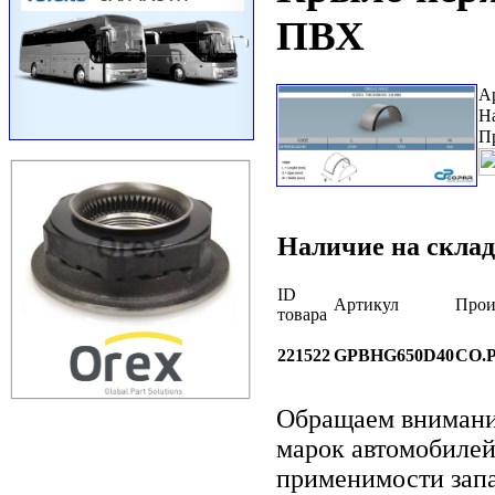
ПВХ
А
Н
П
Наличие на склад
ID
Артикул
Прои
товара
221522
GPBHG650D40
CO.
Обращаем вниман
марок автомобилей
применимости запа