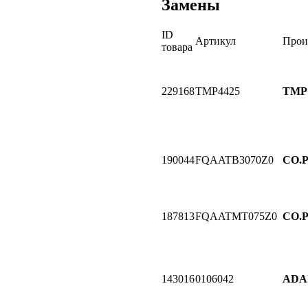
Замены
ID
Артикул
Прои
товара
229168
TMP4425
TMP
190044
FQAATB3070Z0
CO.
187813
FQAATMT075Z0
CO.
143016
0106042
ADA