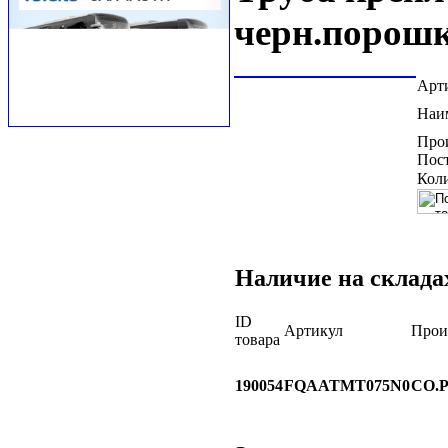
черн.порошк
Арт
Наи
Про
Пос
Коли
Наличие на склада
ID
Артикул
Прои
товара
190054
FQAATMT075N0
CO.