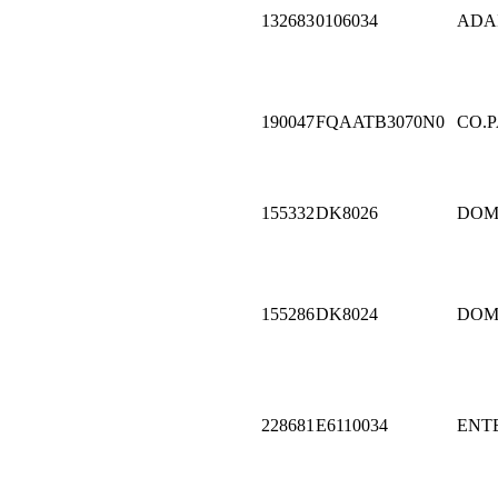
132683
0106034
ADA
190047
FQAATB3070N0
CO.P
155332
DK8026
DOM
155286
DK8024
DOM
228681
E6110034
ENT