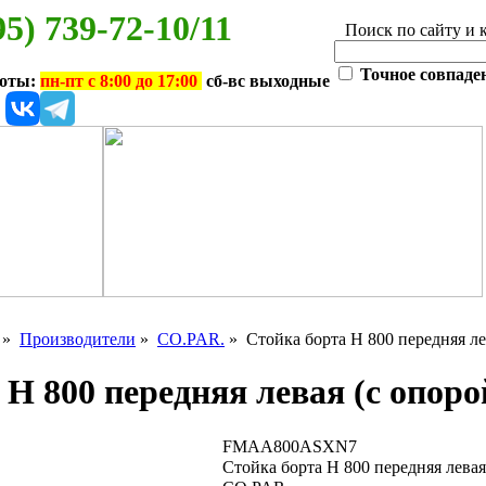
95) 739-72-10/11
Поиск по сайту и 
Точное совпаде
боты:
пн-пт с 8:00 до 17:00
сб-вс выходные
»
Производители
»
CO.PAR.
» Стойка борта H 800 передняя ле
H 800 передняя левая (с опоро
FMAA800ASXN7
Стойка борта H 800 передняя левая