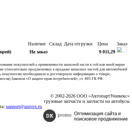
Наличие
Склад
Дата отгрузки
Цена
Заказ
орой)
На заказ
9 011,29
ание покупателей о применимости запасной части к той или иной марке
ние относительно предлагаемых к продаже запасных частей для автомобилей
ять покупателю необходимую и достоверную информацию о товаре,
теля) Законом «О защите прав потребителей», ст. 495 ГК РФ.
© 2002-2026 ООО «АвтопартУнивекс»
грузовые запчасти и запчасти на автобусы
та:
support@univex.ru
Оптимизация сайта и
поисковое
продвижение