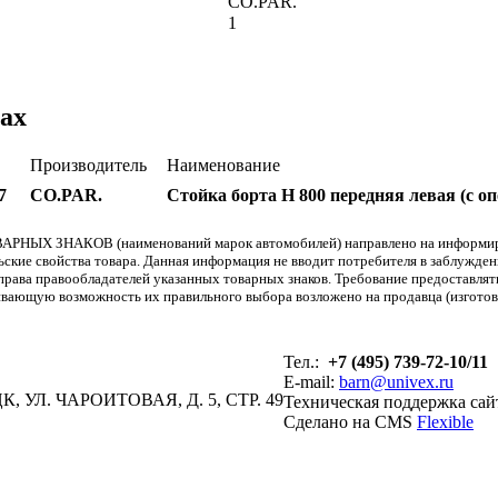
CO.PAR.
1
ах
Производитель
Наименование
7
CO.PAR.
Стойка борта H 800 передняя левая (с оп
АРНЫХ ЗНАКОВ (наименований марок автомобилей) направлено на информиров
льские свойства товара. Данная информация не вводит потребителя в заблужде
т права правообладателей указанных товарных знаков. Требование предоставл
вающую возможность их правильного выбора возложено на продавца (изготови
Тел.:
+7 (495) 739-72-10/11
E-mail:
barn@univex.ru
, УЛ. ЧАРОИТОВАЯ, Д. 5, СТР. 49
Техническая поддержка сай
Сделано на CMS
Flexible