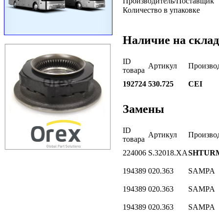
Производитель/Поставщик
Количество в упаковке
Наличие на склад
ID
Артикул
Произво
товара
192724
530.725
CEI
Замены
ID
Артикул
Произво
товара
224006
S.32018.XA
SHTUR
194389
020.363
SAMPA
194389
020.363
SAMPA
194389
020.363
SAMPA