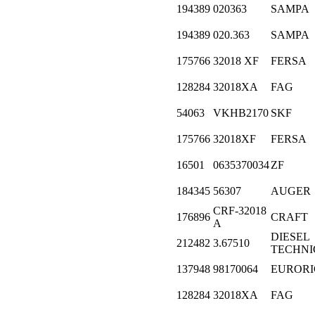
194389
020363
SAMPA
194389
020.363
SAMPA
175766
32018 XF
FERSA
128284
32018XA
FAG
54063
VKHB2170
SKF
175766
32018XF
FERSA
16501
0635370034
ZF
184345
56307
AUGER
CRF-32018
176896
CRAFT
A
DIESEL
212482
3.67510
TECHNI
137948
98170064
EURORI
128284
32018XA
FAG