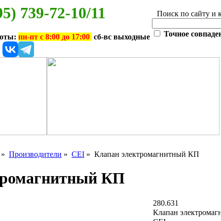
95) 739-72-10/11
Поиск по сайту и 
Точное совпаде
боты:
пн-пт с 8:00 до 17:00
сб-вс выходные
»
Производители
»
CEI
» Клапан электромагнитный КП
тромагнитный КП
280.631
Клапан электрома