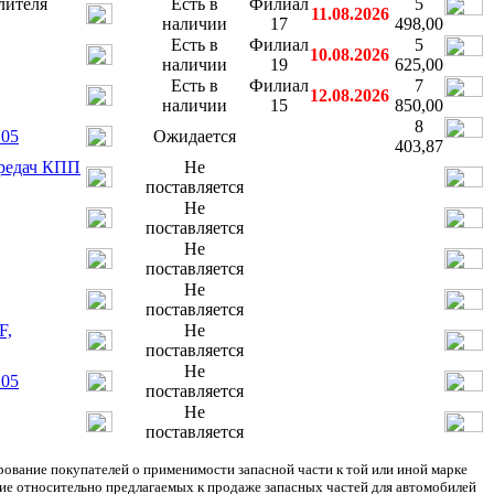
лителя
Есть в
Филиал
5
11.08.2026
наличии
17
498,00
Есть в
Филиал
5
10.08.2026
наличии
19
625,00
Есть в
Филиал
7
12.08.2026
наличии
15
850,00
8
105
Ожидается
403,87
ередач КПП
Не
поставляется
Не
поставляется
Не
поставляется
Не
поставляется
F,
Не
поставляется
Не
105
поставляется
Не
поставляется
ание покупателей о применимости запасной части к той или иной марке
ние относительно предлагаемых к продаже запасных частей для автомобилей