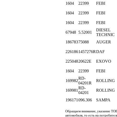
1604
22399
FEBI
1604
22399
FEBI
1604
22399
FEBI
DIESEL
67948
5.52001
TECHNIC
186783
75088
AUGER
226186
1457276R
DAF
225048
20622E
EXOVO
1604
22399
FEBI
RD-
169982
ROLLING
04201R
RD-
169981
ROLLING
04201
196171
096.306
SAMPA
Обращаем внимание, указание ТОВ
автомобиля, то есть на потребите