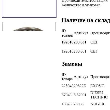
Производитель/Поставщик
Количество в упаковке
Наличие на склад
ID
Артикул
Производи
товара
192618
280.631
CEI
192618
280.631
CEI
Замены
ID
Артикул
Производи
товара
225048
20622E
EXOVO
DIESEL
67948
5.52001
TECHNIC
186783
75088
AUGER