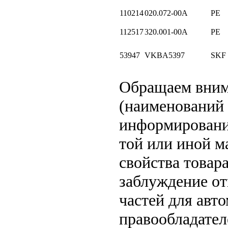
110214
020.072-00A
PE
112517
320.001-00A
PE
53947
VKBA5397
SKF
Обращаем вни
(наименований 
информирование
той или иной м
свойства товар
заблуждение от
частей для авт
правообладател