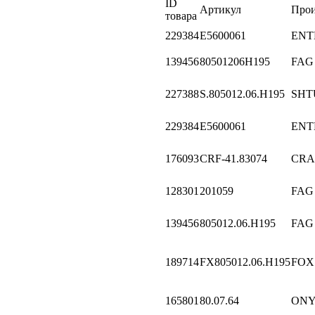
ID
Артикул
Прои
товара
229384
E5600061
ENT
139456
80501206H195
FAG
227388
S.805012.06.H195
SH
229384
E5600061
ENT
176093
CRF-41.83074
CRA
128301
201059
FAG
139456
805012.06.H195
FAG
189714
FX805012.06.H195
FOX
165801
80.07.64
ONY