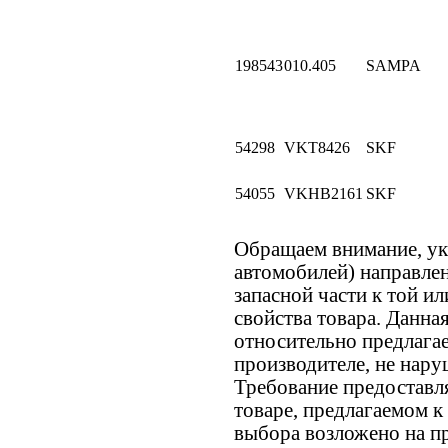
198543
010.405
SAMPA
54298
VKT8426
SKF
54055
VKHB2161
SKF
Обращаем внимание, 
автомобилей) направле
запасной части к той ил
свойства товара. Данна
относительно предлагае
производителе, не нару
Требование предостав
товаре, предлагаемом 
выбора возложено на пр