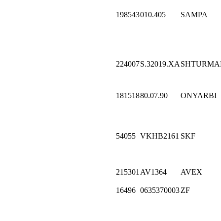
198543
010.405
SAMPA
224007
S.32019.XA
SHTURMA
181518
80.07.90
ONYARBI
54055
VKHB2161
SKF
215301
AV1364
AVEX
16496
0635370003
ZF