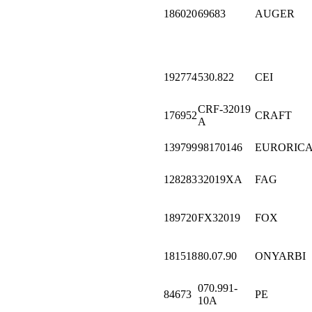
186020
69683
AUGER
192774
530.822
CEI
CRF-32019
176952
CRAFT
A
139799
98170146
EURORIC
128283
32019XA
FAG
189720
FX32019
FOX
181518
80.07.90
ONYARBI
070.991-
84673
PE
10A