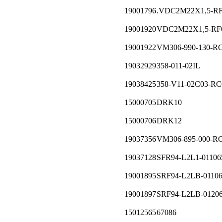
19001796
.VDС2М22Х1,5-R
19001920
VDC2M22X1,5-RF
19001922
VM306-990-130-R
19032929
358-011-02IL
19038425
358-V11-02C03-RC
15000705
DRK10
15000706
DRK12
19037356
VM306-895-000-R
19037128
SFR94-L2L1-01106
19001895
SRF94-L2LB-0110
19001897
SRF94-L2LB-0120
15012565
67086