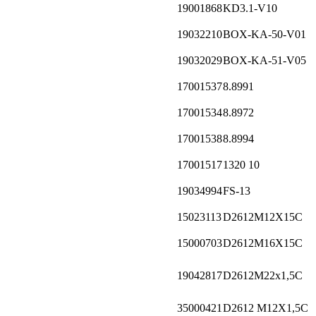
19001868
KD3.1-V10
19032210
BOX-KA-50-V01
19032029
BOX-KA-51-V05
17001537
8.8991
17001534
8.8972
17001538
8.8994
17001517
1320 10
19034994
FS-13
15023113
D2612M12X15C
15000703
D2612M16X15C
19042817
D2612M22x1,5C
35000421
D2612 M12X1,5C