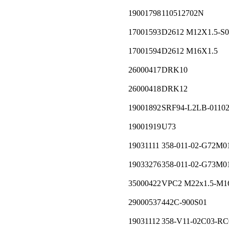
19001798
110512702N
17001593
D2612 M12X1.5-S0
17001594
D2612 M16X1.5
26000417
DRK10
26000418
DRK12
19001892
SRF94-L2LB-0110
19001919
U73
19031111
358-011-02-G72M0
19033276
358-011-02-G73M0
35000422
VPC2 M22x1.5-М16
29000537
442C-900S01
19031112
358-V11-02C03-RC