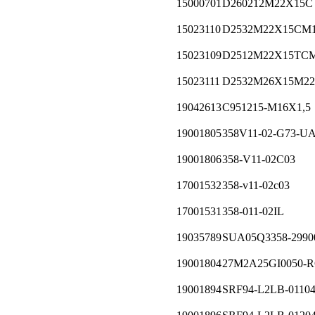
15000701
D260212M22X15C
15023110
D2532M22X15CM
15023109
D2512M22X15TC
15023111
D2532M26X15M22
19042613
C951215-M16X1,5
19001805
358V11-02-G73-U
19001806
358-V11-02С03
17001532
358-v11-02c03
17001531
358-011-02IL
19035789
SUA05Q3358-2990
19001804
27M2A25GI0050-R
19001894
SRF94-L2LB-0110