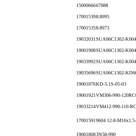
15000666
67088
17001539
8.8995
17001535
8.8973
19032031
SUA06C1302-K004
19001908
SUA06C1302-K004
19033992
SUA06C1302-K004
19035696
SUA06C1302-KD6
19001876
KD-5.1S-05-03
19001921
VM306-990-120RC
19033214
VM412-990-110-R
17001591
9604 12-8-М16х1.5
19001808
3N58-990