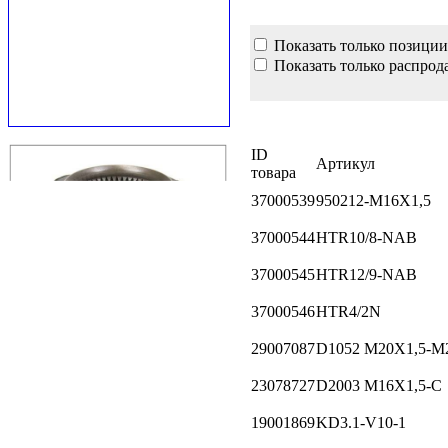
Показать только позиции
Показать только распрод
ID
Артикул
товара
37000539
950212-M16X1,5
37000544
HTR10/8-NAB
37000545
HTR12/9-NAB
37000546
HTR4/2N
29007087
D1052 М20X1,5-M
23078727
D2003 M16X1,5-C
19001869
KD3.1-V10-1