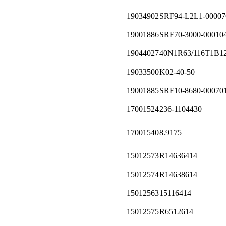
19034902
SRF94-L2L1-00007
19001886
SRF70-3000-00010
19044027
40N1R63/116T1B1
19033500
K02-40-50
19001885
SRF10-8680-00070
17001524
236-1104430
17001540
8.9175
15012573
R14636414
15012574
R14638614
15012563
15116414
15012575
R6512614