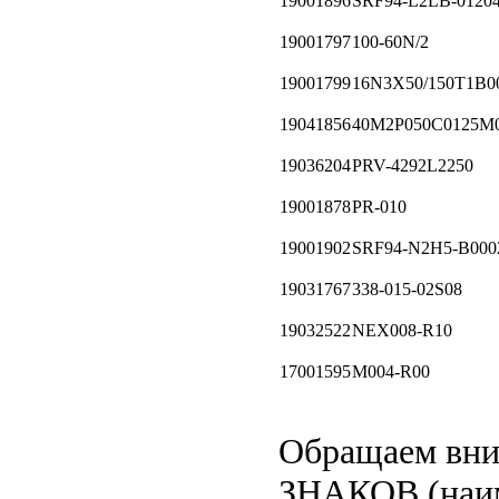
19001896
SRF94-L2LB-0120
19001797
100-60N/2
19001799
16N3X50/150T1B0
19041856
40М2Р050С0125М
19036204
PRV-4292L2250
19001878
PR-010
19001902
SRF94-N2H5-B000
19031767
338-015-02S08
19032522
NEX008-R10
17001595
M004-R00
Обращаем вн
ЗНАКОВ (наим