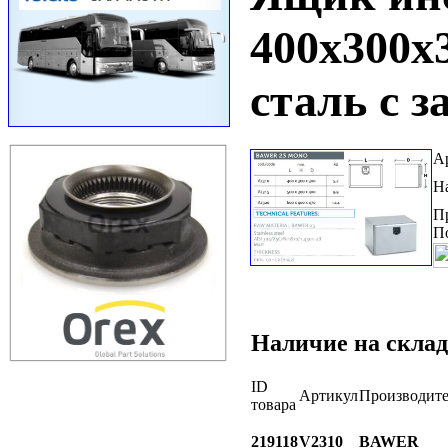
400х300х
сталь с 
А
Н
П
П
Наличие на склад
ID
Артикул
Производите
товара
219118
V2310
BAWER