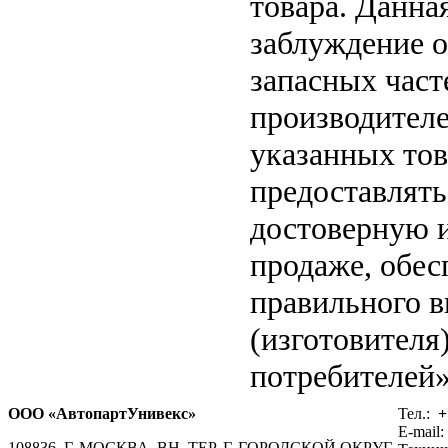
товара. Данна
заблуждение о
запасных част
производителе
указанных тов
предоставлят
достоверную 
продаже, обе
правильного в
(изготовителя
потребителей»
ООО «АвтопартУнивекс»
Тел.:
+
E-mail:
108836, Г. МОСКВА, ВН. ТЕР. Г. ГОРОДСКОЙ ОКРУГ