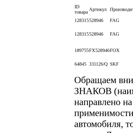
ID
Артикул
Производи
товара
128315
528946
FAG
128315
528946
FAG
189755
FX528946
FOX
64845
331126/Q
SKF
Обращаем вн
ЗНАКОВ (наим
направлено на
применимости 
автомобиля, т