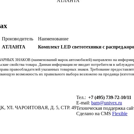
АТЛАНТА
ах
Производитель
Наименование
АТЛАНТА
Комплект LED светотехники с распред.кор
АРНЫХ ЗНАКОВ (наименований марок автомобилей) направлено на информиров
льские свойства товара. Данная информация не вводит потребителя в заблужде
т права правообладателей указанных товарных знаков. Требование предоставл
вающую возможность их правильного выбора возложено на продавца (изготови
Тел.:
+7 (495) 739-72-10/11
E-mail:
barn@univex.ru
, УЛ. ЧАРОИТОВАЯ, Д. 5, СТР. 49
Техническая поддержка сай
Сделано на CMS
Flexible