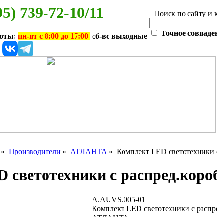
95) 739-72-10/11
Поиск по сайту и 
Точное совпаде
боты:
пн-пт с 8:00 до 17:00
сб-вс выходные
»
Производители
»
АТЛАНТА
» Комплект LED светотехники с
 светотехники с распред.коро
A.AUVS.005-01
Комплект LED светотехники с распр