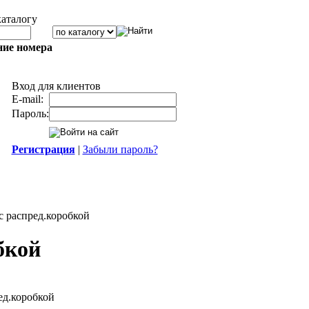
каталогу
ние номера
Вход для клиентов
E-mail:
Пароль:
Регистрация
|
Забыли пароль?
 распред.коробкой
бкой
ед.коробкой