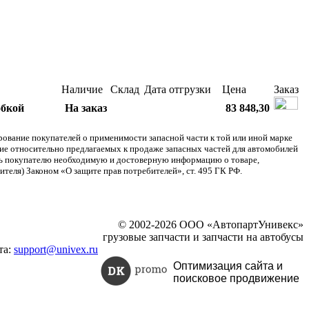
Наличие
Склад
Дата отгрузки
Цена
Заказ
обкой
На заказ
83 848,30
ание покупателей о применимости запасной части к той или иной марке
ние относительно предлагаемых к продаже запасных частей для автомобилей
ять покупателю необходимую и достоверную информацию о товаре,
теля) Законом «О защите прав потребителей», ст. 495 ГК РФ.
© 2002-2026 ООО «АвтопартУнивекс»
грузовые запчасти и запчасти на автобусы
та:
support@univex.ru
Оптимизация сайта и
поисковое
продвижение