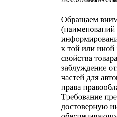
226757
A3776005R01+A37310
Обращаем вни
(наименований 
информирование
к той или иной
свойства товар
заблуждение от
частей для авт
права правообл
Требование пр
достоверную ин
обеспечивающу