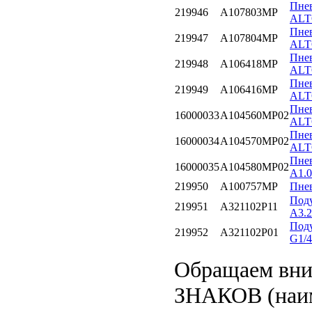
Пнев
219946
A107803MP
ALT
Пнев
219947
A107804MP
ALT
Пнев
219948
A106418MP
ALT
Пнев
219949
A106416MP
ALT
Пнев
16000033
A104560MP02
ALT
Пнев
16000034
A104570MP02
ALT
Пнев
16000035
A104580MP02
A1.
219950
A100757MP
Пне
Поду
219951
A321102P11
A3.2
Поду
219952
A321102P01
G1/4
Обращаем вн
ЗНАКОВ (наим