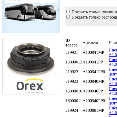
Показать только позиции
Показать только распрод
ID
Артикул
Наи
товара
Пнев
219921
A100941MP
A1.
Пнев
16000013
A100941PP
A1.0
Пнев
219922
A100941PP01
цент
Пнев
219923
A100940MP
A1.
Пнев
16000010
A100940PP
A1.0
Пнев
16000011
A100940PP01
цент
Пнев
219924
A100881MP
A1.