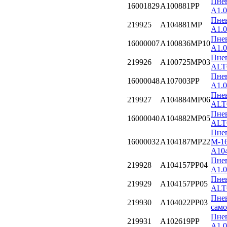
Пнев
16001829
A100881PP
A1.0
Пнев
219925
A104881MP
A1.
Пнев
16000007
A100836MP10
A1.
Пнев
219926
A100725MP03
ALT
Пнев
16000048
A107003PP
A1.0
Пнев
219927
A104884MP06
ALT
Пнев
16000040
A104882MP05
ALT
Пнев
16000032
A104187MP22
М-1
A10
Пнев
219928
A104157PP04
A1.0
Пнев
219929
A104157PP05
ALT
Пнев
219930
A104022PP03
само
Пнев
219931
A102619PP
A1.0