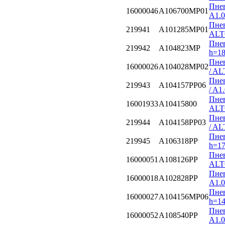
Пнев
16000046
A106700MP01
A1.
Пнев
219941
A101285MP01
ALT
Пнев
219942
A104823MP
h=1
Пнев
16000026
A104028MP02
/ A
Пнев
219943
A104157PP06
/ A1
Пнев
16001933
A10415800
ALT
Пнев
219944
A104158PP03
/ AL
Пнев
219945
A106318PP
h=17
Пнев
16000051
A108126PP
ALT
Пне
16000018
A102828PP
A1.0
Пнев
16000027
A104156MP06
h=1
Пне
16000052
A108540PP
A1.0