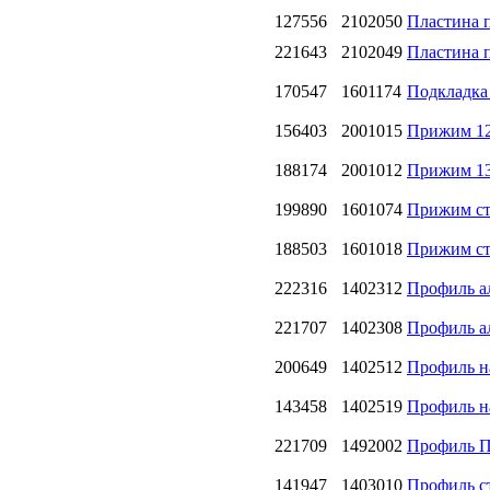
127556
2102050
Пластина 
221643
2102049
Пластина 
170547
1601174
Подкладка
156403
2001015
Прижим 12
188174
2001012
Прижим 13
199890
1601074
Прижим ст
188503
1601018
Прижим ст
222316
1402312
Профиль а
221707
1402308
Профиль а
200649
1402512
Профиль н
143458
1402519
Профиль на
221709
1492002
Профиль П
141947
1403010
Профиль с