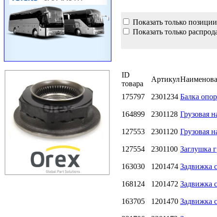
Показать только позиции
Показать только распрод
ID
Артикул
Наименов
товара
175797
2301234
Балка опор
164899
2301128
Грузовая 
127553
2301120
Грузовая 
127554
2301100
Заглушка 
163030
1201474
Задвижка 
168124
1201472
Задвижка 
163705
1201470
Задвижка 