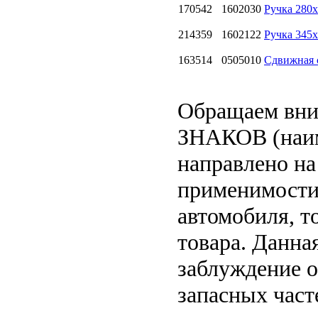
170542
1602030
Ручка 280
214359
1602122
Ручка 345x
163514
0505010
Сдвижная 
Обращаем вн
ЗНАКОВ (наим
направлено на
применимости 
автомобиля, т
товара. Данна
заблуждение о
запасных част