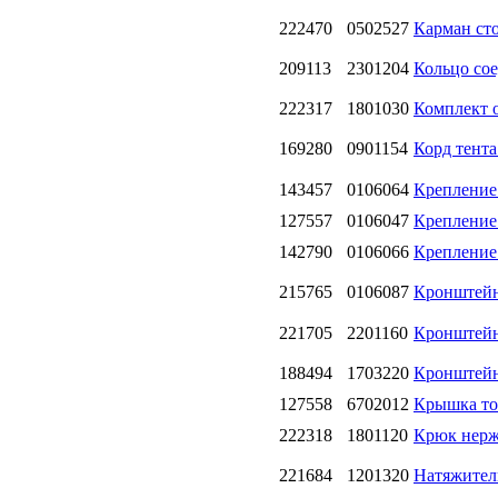
222470
0502527
Карман ст
209113
2301204
Кольцо со
222317
1801030
Комплект о
169280
0901154
Корд тента
143457
0106064
Крепление
127557
0106047
Крепление
142790
0106066
Крепление 
215765
0106087
Кронштейн
221705
2201160
Кронштейн 
188494
1703220
Кронштейн
127558
6702012
Крышка топ
222318
1801120
Крюк нерж
221684
1201320
Натяжител