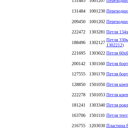
131485
1001207
Переходни
131484
1001230
Переходни
209450
1001202
Переходни
222472
1303281
Петля 134
Петля 330
188496
1302127
1302212)
221695
1303022
Петля 60х6
200142
1301160
Петля бор
127555
1301170
Петля бор
128850
1501050
Петля кре
222278
1501053
Петля кре
181241
1303340
Петля роял
163706
1501110
Петля тент
216755
1203030
Пластина 