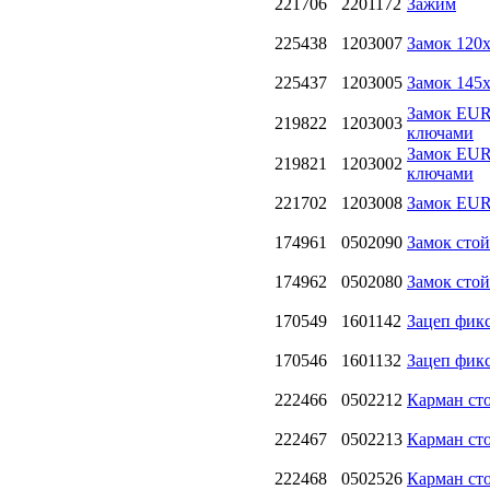
221706
2201172
Зажим
225438
1203007
Замок 120х
225437
1203005
Замок 145х
Замок EUR
219822
1203003
ключами
Замок EUR
219821
1203002
ключами
221702
1203008
Замок EU
174961
0502090
Замок сто
174962
0502080
Замок сто
170549
1601142
Зацеп фикс
170546
1601132
Зацеп фикс
222466
0502212
Карман ст
222467
0502213
Карман ст
222468
0502526
Карман ст