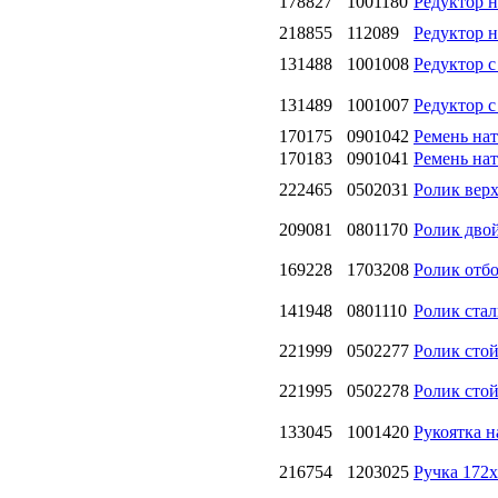
178827
1001180
Редуктор н
218855
112089
Редуктор н
131488
1001008
Редуктор с
131489
1001007
Редуктор с
170175
0901042
Ремень нат
170183
0901041
Ремень нат
222465
0502031
Ролик вер
209081
0801170
Ролик дво
169228
1703208
Ролик отбо
141948
0801110
Ролик ста
221999
0502277
Ролик сто
221995
0502278
Ролик сто
133045
1001420
Рукоятка н
216754
1203025
Ручка 172х