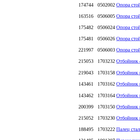
174744
0502002
Опора ст
163516
0506005
Опора сто
175482
0506024
Опора сто
175481
0506026
Опора сто
221997
0506003
Опора стой
215053
1703232
Отбойник 
219043
1703158
Отбойник 
143461
1703162
Отбойник 
143462
1703164
Отбойник 
200399
1703150
Отбойник 
215052
1703230
Отбойник 
188495
1703222
Палец ста